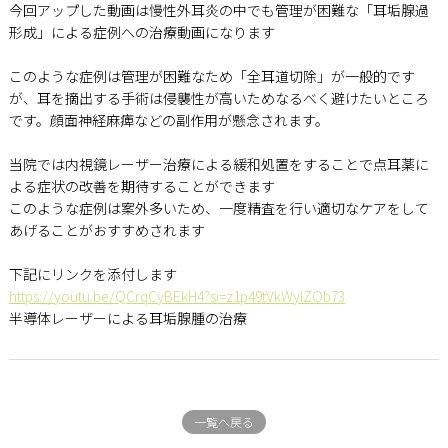
今回アップした動画は慢性外耳炎の中でも管理が困難な「耳垢腺過
形成」による症例への治療動画になります
このような症例は管理が困難なため「全耳道切除」が一般的です
が、耳を摘出する手術は侵襲性が高いためなるべく避けたいところ
です。顔面神経麻痺などの副作用が懸念されます。
当院では内視鏡レーザー治療による緩和処置をすることで点耳薬に
よる症状の改善を期待することができます
このような症例は案外多いため、一度精査を行い適切なケアをして
あげることがおすすめされます
下記にリンクを添付します
https://youtu.be/QCrqCyBEkH4?si=z1p49tVkWylZOb73
半導体レーザーによる耳垢腺腫の治療
一覧へ戻る