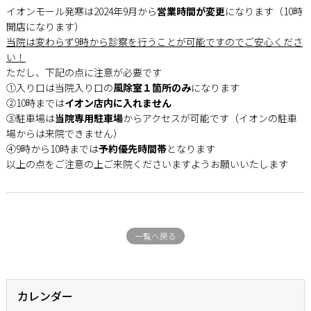
イオンモール発寒は2024年9月から
営業時間が変更
になります（10時
開店になります）
当院は変わらず9時から診察を行うことが可能ですのでご安心くださ
い！
ただし、下記の点に注意が必要です
①入り口は当院入り口の
風除室１箇所のみ
になります
②10時までは
イオン店内に入れません
③駐車場は
当院専用駐車場
からアクセスが可能です（イオンの駐車
場からは来院できません）
④9時から10時までは
予約優先時間帯
となります
以上の点をご注意の上ご来院くださいますようお願いいたします
一覧へ戻る
カレンダー